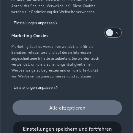
Elektromodelle
Anzahl der Besuche, Verweildauer). Diese Cookies
Gebrauchtwagensuche
Support
werden zur Optimierung der Webseite verwendet.
Saisonale Angebote
Plug-in-Hybride
Gebrauchtwagen
Einstellungen anpassen
Audi Services
Über Audi
Kundenservice
Finanzierung
Marketing Cookies
Garantie
Händlersuche
Aktionen & Angebote
Unternehmen
Marketing Cookies werden verwendet, um für die
Audi digital services
Benutzer relevantere und auf deren Interessen
Audi Code
Geschäftskunden
Karriere
zugeschnittene Inhalte anzubieten. Sie werden auch
myAudi
verwendet, um die Erscheinungshäufigkeit einer
Häufige Fragen (FAQ)
Investor Relations
Werbeanzeige zu begrenzen und um die Effektivität
© 2026 AUDI AG. Alle Rechte vorbehalten
von Werbekampagnen zu messen und zu steuern.
Audi Online Beratung
Presse & Media Center
Impressum
Rechtliches
Hinweisgebersystem
Einstellungen anpassen
Online-Terminvereinbarung
Datenschutz
Datenschutzinformation
Cookie-Einstellungen
Servicekontakt
Cookie-Richtlinie
Barrierefreiheit
Audi erleben
Alle akzeptieren
Digital Services Act
EU Data Act
Bordbuch & Bedienungsanleitungen
Newsletter
Verträge kündigen
Einstellungen speichern und fortfahren