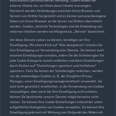
einschließlich personalisierter Werbung. Zudem binden wir
externe Inhalte ein, um Ihnen diese Inhalte anzuzeigen.
Hierdurch werden Verbindungen zwischen Ihrem Browser und
Bosenheimer Straße 45a-77
Servern von Dritten hergestellt und es können personenbezogene
55543 Bad Kreuznach
Daten von Ihrem Browser an die Server von Dritten übermittelt
werden. Cookies, ähnliche Technologien und die Einbindung von
0671 88000
externen Inhalten werden nachfolgend als „Dienste“ bezeichnet.
Um diese Dienste nutzen zu können, benötigen wir Ihre
verkauf-bad-kreuznach@fleischhauer.com
Einwilligung. Mit einem Klick auf "Alle akzeptieren" erteilen Sie
Ihre Einwilligung zur Verwendung aller Dienste. Sie können auch
einzelne Einwilligungen erteilen, indem Sie die Schieberegler für
Kontaktdaten herunterladen
jede Cookie-Kategorie einzeln anklicken und diese Einstellungen
durch Klicken auf "Einstellungen speichern und fortfahren"
speichern. Falls Sie keinen der Schieberegler anklicken, werden
nur die notwendigen Cookies (z. B. der Ensighten Privacy
Öffnungszeiten
Manager, unser Einwilligungsmanagementtool) verwendet. Sie
sind nicht gesetzlich verpflichtet, in die Verwendung von Cookies
einzuwilligen, aber wenn Sie Ihre Einwilligung nicht erteilen,
können Sie bestimmte unserer Dienste möglicherweise nicht
Verkauf
nutzen. Sie können Ihre Cookie-Einstellungen anhand der unten
Schließt bald
18:30
aufgeführten Kategorien von Cookies verwalten. Sie können Ihre
Einwilligung jederzeit mit Wirkung zum Zeitpunkt des Widerrufs