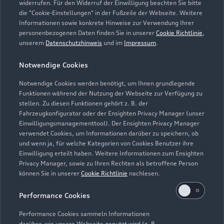
widerrufen. Für den Widerruf der Einwilligung beachten Sie bitte
Service
die "Cookie-Einstellungen" in der Fußzeile der Webseite. Weitere
Schließt bald
18:30
Informationen sowie konkrete Hinweise zur Verwendung Ihrer
personenbezogenen Daten finden Sie in unserer
Cookie Richtlinie
,
unserem
Datenschutzhinweis
und im
Impressum
.
Teile- & Zubehörverkauf
Geschlossen
,
öffnet am
Samstag 08:00
Notwendige Cookies
Notwendige Cookies werden benötigt, um Ihnen grundlegende
Funktionen während der Nutzung der Webseite zur Verfügung zu
stellen. Zu diesen Funktionen gehört z. B. der
Fahrzeugkonfigurator oder der Ensighten Privacy Manager (unser
Einwilligungsmanagementtool). Der Ensighten Privacy Manager
Zurück nach oben
verwendet Cookies, um Informationen darüber zu speichern, ob
und wenn ja, für welche Kategorien von Cookies Benutzer ihre
Einwilligung erteilt haben. Weitere Informationen zum Ensighten
Modelle
Privacy Manager, sowie zu Ihren Rechten als betroffene Person
können Sie in unserer
Cookie Richtlinie
nachlesen.
Kaufen & leasen
Alle Modelle
Performance Cookies
Modelle vergleichen
Service & Zubehör
Performance Cookies sammeln Informationen
Neuwagensuche
darüber, wie unsere Webseite genutzt wird (z. B.